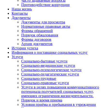
Часто задаваемые вопросы
Противодействие коррупции
Наша жизнь
Контакты
Документы
Документы для просмотра
Нормативные правовые акты
Формы обращений
Порядок обжалования
Формы договоров
Архив документов
Истории успеха
Информация о поставщике социальных услуг
Услуги
Социально-бытовые услуги
Социально-медицинские услуги
Социально-психологические услуги
Социально-педагогические услуги
Социально-трудовые
Социально-правовые услуги
Услуги в целях повышения коммуникативного
потенциала получателей социальных услуг,
имеющих ограничения жизнедеятельности.
Порядок и время приема
Условия приёма и пребывания в учреждении