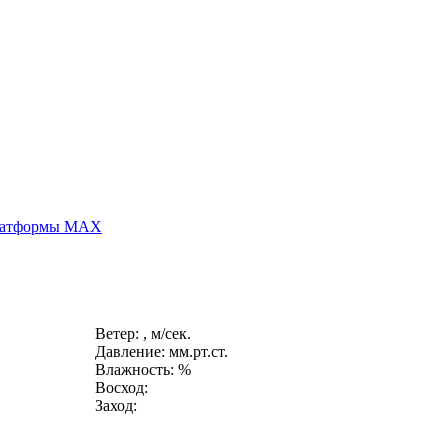
платформы MAX
Ветер: , м/сек.
Давление: мм.рт.ст.
Влажность: %
Восход:
Заход: