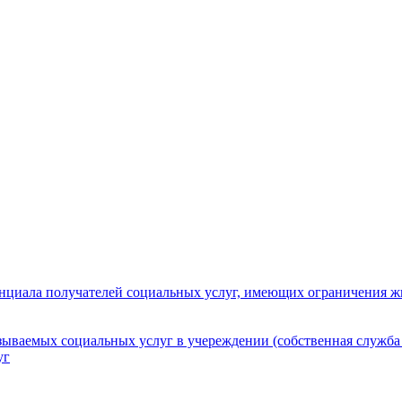
нциала получателей социальных услуг, имеющих ограничения ж
зываемых социальных услуг в учереждении (собственная служба
уг