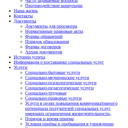
Часто задаваемые вопросы
Противодействие коррупции
Наша жизнь
Контакты
Документы
Документы для просмотра
Нормативные правовые акты
Формы обращений
Порядок обжалования
Формы договоров
Архив документов
Истории успеха
Информация о поставщике социальных услуг
Услуги
Социально-бытовые услуги
Социально-медицинские услуги
Социально-психологические услуги
Социально-педагогические услуги
Социально-трудовые
Социально-правовые услуги
Услуги в целях повышения коммуникативного
потенциала получателей социальных услуг,
имеющих ограничения жизнедеятельности.
Порядок и время приема
Условия приёма и пребывания в учреждении