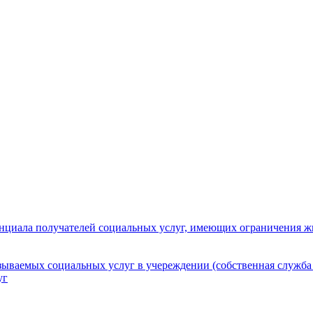
нциала получателей социальных услуг, имеющих ограничения ж
зываемых социальных услуг в учереждении (собственная служба
уг