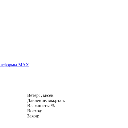
платформы MAX
Ветер: , м/сек.
Давление: мм.рт.ст.
Влажность: %
Восход:
Заход: