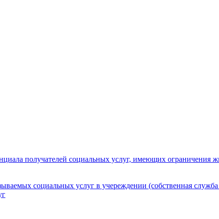
нциала получателей социальных услуг, имеющих ограничения ж
зываемых социальных услуг в учереждении (собственная служба
уг