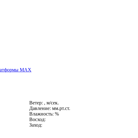
платформы MAX
Ветер: , м/сек.
Давление: мм.рт.ст.
Влажность: %
Восход:
Заход: