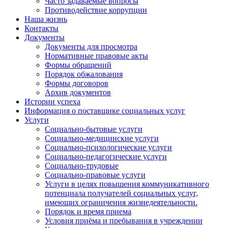
Часто задаваемые вопросы
Противодействие коррупции
Наша жизнь
Контакты
Документы
Документы для просмотра
Нормативные правовые акты
Формы обращений
Порядок обжалования
Формы договоров
Архив документов
Истории успеха
Информация о поставщике социальных услуг
Услуги
Социально-бытовые услуги
Социально-медицинские услуги
Социально-психологические услуги
Социально-педагогические услуги
Социально-трудовые
Социально-правовые услуги
Услуги в целях повышения коммуникативного
потенциала получателей социальных услуг,
имеющих ограничения жизнедеятельности.
Порядок и время приема
Условия приёма и пребывания в учреждении