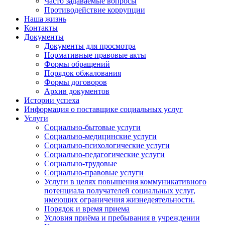
Часто задаваемые вопросы
Противодействие коррупции
Наша жизнь
Контакты
Документы
Документы для просмотра
Нормативные правовые акты
Формы обращений
Порядок обжалования
Формы договоров
Архив документов
Истории успеха
Информация о поставщике социальных услуг
Услуги
Социально-бытовые услуги
Социально-медицинские услуги
Социально-психологические услуги
Социально-педагогические услуги
Социально-трудовые
Социально-правовые услуги
Услуги в целях повышения коммуникативного
потенциала получателей социальных услуг,
имеющих ограничения жизнедеятельности.
Порядок и время приема
Условия приёма и пребывания в учреждении