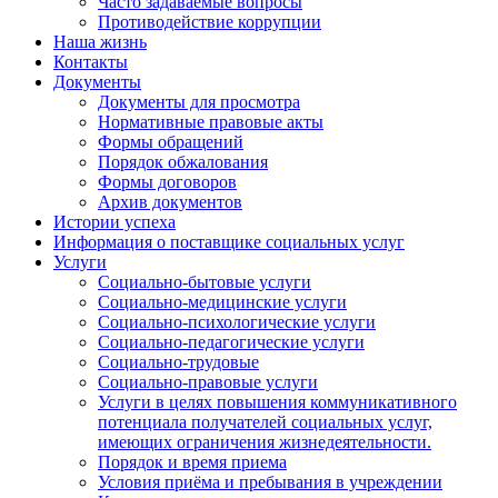
Часто задаваемые вопросы
Противодействие коррупции
Наша жизнь
Контакты
Документы
Документы для просмотра
Нормативные правовые акты
Формы обращений
Порядок обжалования
Формы договоров
Архив документов
Истории успеха
Информация о поставщике социальных услуг
Услуги
Социально-бытовые услуги
Социально-медицинские услуги
Социально-психологические услуги
Социально-педагогические услуги
Социально-трудовые
Социально-правовые услуги
Услуги в целях повышения коммуникативного
потенциала получателей социальных услуг,
имеющих ограничения жизнедеятельности.
Порядок и время приема
Условия приёма и пребывания в учреждении