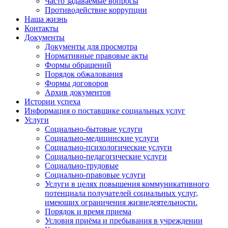
Часто задаваемые вопросы
Противодействие коррупции
Наша жизнь
Контакты
Документы
Документы для просмотра
Нормативные правовые акты
Формы обращений
Порядок обжалования
Формы договоров
Архив документов
Истории успеха
Информация о поставщике социальных услуг
Услуги
Социально-бытовые услуги
Социально-медицинские услуги
Социально-психологические услуги
Социально-педагогические услуги
Социально-трудовые
Социально-правовые услуги
Услуги в целях повышения коммуникативного
потенциала получателей социальных услуг,
имеющих ограничения жизнедеятельности.
Порядок и время приема
Условия приёма и пребывания в учреждении