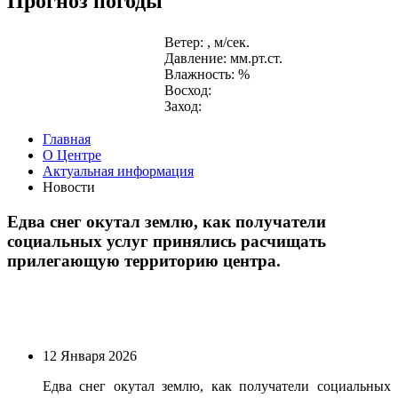
Прогноз погоды
Ветер: , м/сек.
Давление: мм.рт.ст.
Влажность: %
Восход:
Заход:
Главная
О Центре
Актуальная информация
Новости
Едва снег окутал землю, как получатели
социальных услуг принялись расчищать
прилегающую территорию центра.
12 Января 2026
Едва снег окутал землю, как получатели социальных