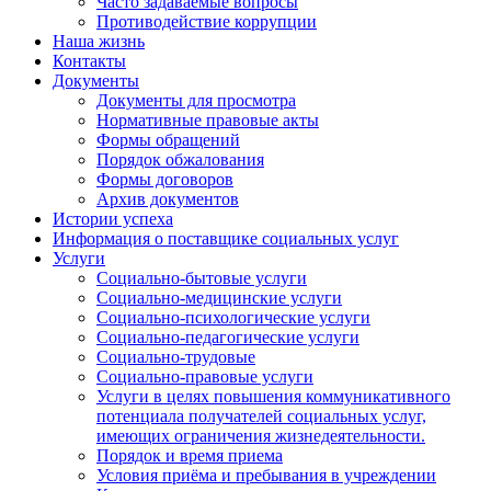
Часто задаваемые вопросы
Противодействие коррупции
Наша жизнь
Контакты
Документы
Документы для просмотра
Нормативные правовые акты
Формы обращений
Порядок обжалования
Формы договоров
Архив документов
Истории успеха
Информация о поставщике социальных услуг
Услуги
Социально-бытовые услуги
Социально-медицинские услуги
Социально-психологические услуги
Социально-педагогические услуги
Социально-трудовые
Социально-правовые услуги
Услуги в целях повышения коммуникативного
потенциала получателей социальных услуг,
имеющих ограничения жизнедеятельности.
Порядок и время приема
Условия приёма и пребывания в учреждении