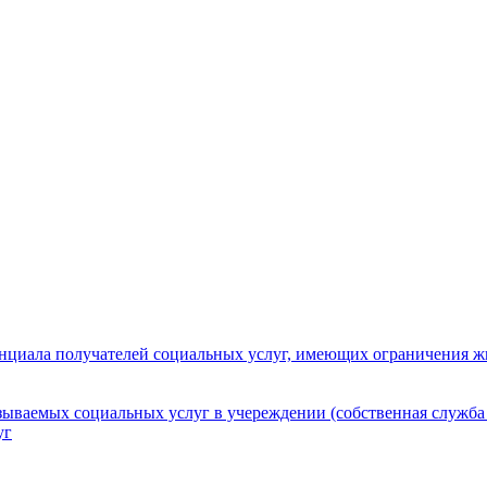
нциала получателей социальных услуг, имеющих ограничения ж
зываемых социальных услуг в учереждении (собственная служба
уг