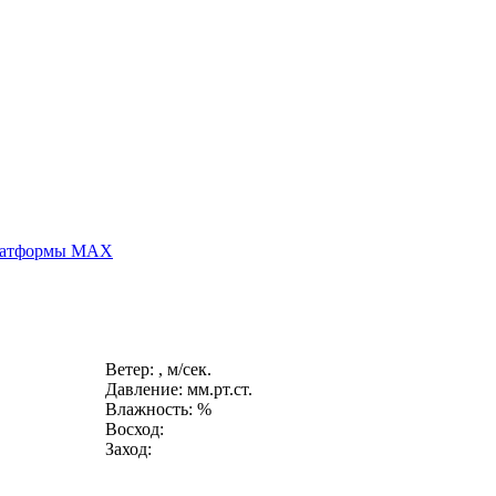
платформы MAX
Ветер: , м/сек.
Давление: мм.рт.ст.
Влажность: %
Восход:
Заход: