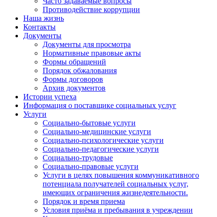
Часто задаваемые вопросы
Противодействие коррупции
Наша жизнь
Контакты
Документы
Документы для просмотра
Нормативные правовые акты
Формы обращений
Порядок обжалования
Формы договоров
Архив документов
Истории успеха
Информация о поставщике социальных услуг
Услуги
Социально-бытовые услуги
Социально-медицинские услуги
Социально-психологические услуги
Социально-педагогические услуги
Социально-трудовые
Социально-правовые услуги
Услуги в целях повышения коммуникативного
потенциала получателей социальных услуг,
имеющих ограничения жизнедеятельности.
Порядок и время приема
Условия приёма и пребывания в учреждении