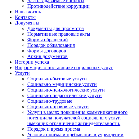
Часто задаваемые вопросы
Противодействие коррупции
Наша жизнь
Контакты
Документы
Документы для просмотра
Нормативные правовые акты
Формы обращений
Порядок обжалования
Формы договоров
Архив документов
Истории успеха
Информация о поставщике социальных услуг
Услуги
Социально-бытовые услуги
Социально-медицинские услуги
Социально-психологические услуги
Социально-педагогические услуги
Социально-трудовые
Социально-правовые услуги
Услуги в целях повышения коммуникативного
потенциала получателей социальных услуг,
имеющих ограничения жизнедеятельности.
Порядок и время приема
Условия приёма и пребывания в учреждении