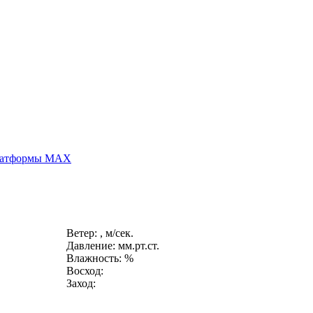
платформы MAX
Ветер: , м/сек.
Давление: мм.рт.ст.
Влажность: %
Восход:
Заход: