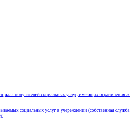
нциала получателей социальных услуг, имеющих ограничения ж
зываемых социальных услуг в учереждении (собственная служба
уг