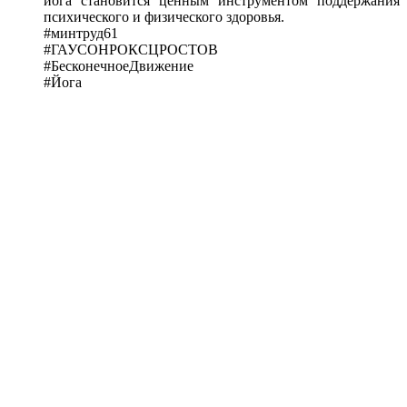
йога становится ценным инструментом поддержания
психического и физического здоровья.
#минтруд61
#ГАУСОНРОКСЦРОСТОВ
#БесконечноеДвижение
#Йога