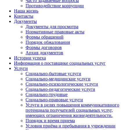
Часто задаваемые вопросы
Противодействие коррупции
Наша жизнь
Контакты
Документы
Документы для просмотра
Нормативные правовые акты
Формы обращений
Порядок обжалования
Формы договоров
Архив документов
Истории успеха
Информация о поставщике социальных услуг
Услуги
Социально-бытовые услуги
Социально-медицинские услуги
Социально-психологические услуги
Социально-педагогические услуги
Социально-трудовые
Социально-правовые услуги
Услуги в целях повышения коммуникативного
потенциала получателей социальных услуг,
имеющих ограничения жизнедеятельности.
Порядок и время приема
Условия приёма и пребывания в учреждении