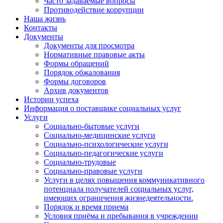
Часто задаваемые вопросы
Противодействие коррупции
Наша жизнь
Контакты
Документы
Документы для просмотра
Нормативные правовые акты
Формы обращений
Порядок обжалования
Формы договоров
Архив документов
Истории успеха
Информация о поставщике социальных услуг
Услуги
Социально-бытовые услуги
Социально-медицинские услуги
Социально-психологические услуги
Социально-педагогические услуги
Социально-трудовые
Социально-правовые услуги
Услуги в целях повышения коммуникативного
потенциала получателей социальных услуг,
имеющих ограничения жизнедеятельности.
Порядок и время приема
Условия приёма и пребывания в учреждении