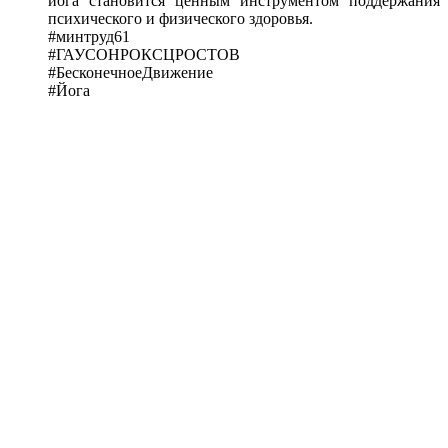
йога становится ценным инструментом поддержания
психического и физического здоровья.
#минтруд61
#ГАУСОНРОКСЦРОСТОВ
#БесконечноеДвижение
#Йога