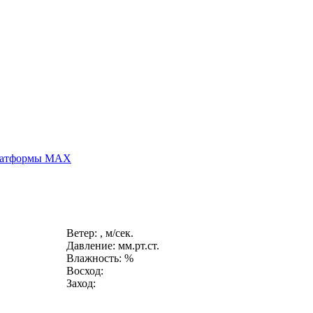
платформы MAX
Ветер: , м/сек.
Давление: мм.рт.ст.
Влажность: %
Восход:
Заход: