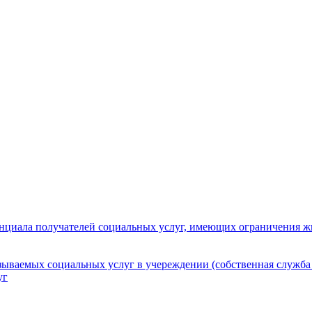
нциала получателей социальных услуг, имеющих ограничения ж
зываемых социальных услуг в учереждении (собственная служба
уг