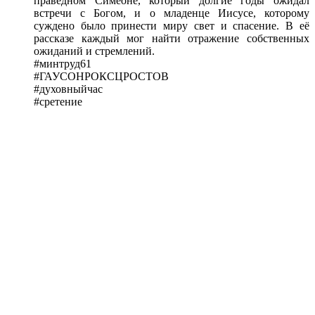
праведном Симеоне, который долгие годы ожидал
встречи с Богом, и о младенце Иисусе, которому
суждено было принести миру свет и спасение. В её
рассказе каждый мог найти отражение собственных
ожиданий и стремлений.
#минтруд61
#ГАУСОНРОКСЦРОСТОВ
#духовныйчас
#сретение