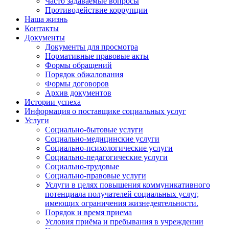
Часто задаваемые вопросы
Противодействие коррупции
Наша жизнь
Контакты
Документы
Документы для просмотра
Нормативные правовые акты
Формы обращений
Порядок обжалования
Формы договоров
Архив документов
Истории успеха
Информация о поставщике социальных услуг
Услуги
Социально-бытовые услуги
Социально-медицинские услуги
Социально-психологические услуги
Социально-педагогические услуги
Социально-трудовые
Социально-правовые услуги
Услуги в целях повышения коммуникативного
потенциала получателей социальных услуг,
имеющих ограничения жизнедеятельности.
Порядок и время приема
Условия приёма и пребывания в учреждении