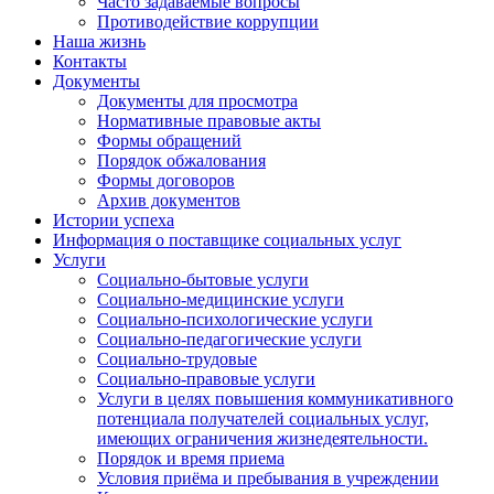
Часто задаваемые вопросы
Противодействие коррупции
Наша жизнь
Контакты
Документы
Документы для просмотра
Нормативные правовые акты
Формы обращений
Порядок обжалования
Формы договоров
Архив документов
Истории успеха
Информация о поставщике социальных услуг
Услуги
Социально-бытовые услуги
Социально-медицинские услуги
Социально-психологические услуги
Социально-педагогические услуги
Социально-трудовые
Социально-правовые услуги
Услуги в целях повышения коммуникативного
потенциала получателей социальных услуг,
имеющих ограничения жизнедеятельности.
Порядок и время приема
Условия приёма и пребывания в учреждении