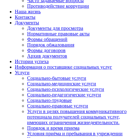
Часто задаваемые вопросы
Противодействие коррупции
Наша жизнь
Контакты
Документы
Документы для просмотра
Нормативные правовые акты
Формы обращений
Порядок обжалования
Формы договоров
Архив документов
Истории успеха
Информация о поставщике социальных услуг
Услуги
Социально-бытовые услуги
Социально-медицинские услуги
Социально-психологические услуги
Социально-педагогические услуги
Социально-трудовые
Социально-правовые услуги
Услуги в целях повышения коммуникативного
потенциала получателей социальных услуг,
имеющих ограничения жизнедеятельности.
Порядок и время приема
Условия приёма и пребывания в учреждении