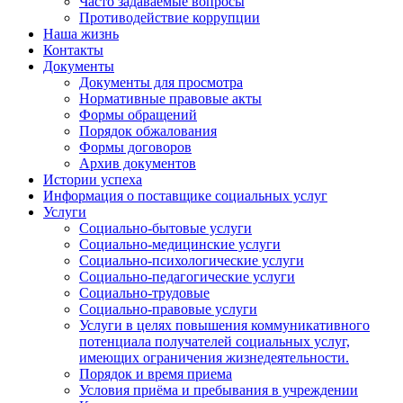
Часто задаваемые вопросы
Противодействие коррупции
Наша жизнь
Контакты
Документы
Документы для просмотра
Нормативные правовые акты
Формы обращений
Порядок обжалования
Формы договоров
Архив документов
Истории успеха
Информация о поставщике социальных услуг
Услуги
Социально-бытовые услуги
Социально-медицинские услуги
Социально-психологические услуги
Социально-педагогические услуги
Социально-трудовые
Социально-правовые услуги
Услуги в целях повышения коммуникативного
потенциала получателей социальных услуг,
имеющих ограничения жизнедеятельности.
Порядок и время приема
Условия приёма и пребывания в учреждении