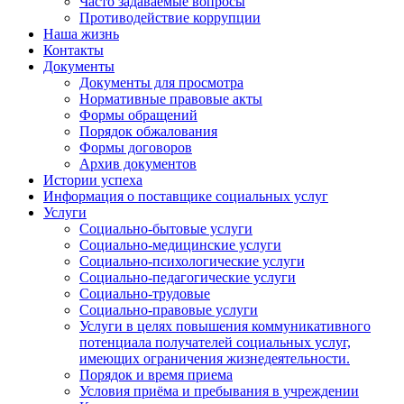
Часто задаваемые вопросы
Противодействие коррупции
Наша жизнь
Контакты
Документы
Документы для просмотра
Нормативные правовые акты
Формы обращений
Порядок обжалования
Формы договоров
Архив документов
Истории успеха
Информация о поставщике социальных услуг
Услуги
Социально-бытовые услуги
Социально-медицинские услуги
Социально-психологические услуги
Социально-педагогические услуги
Социально-трудовые
Социально-правовые услуги
Услуги в целях повышения коммуникативного
потенциала получателей социальных услуг,
имеющих ограничения жизнедеятельности.
Порядок и время приема
Условия приёма и пребывания в учреждении