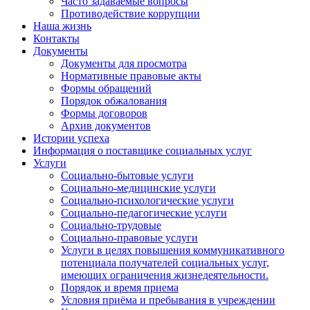
Часто задаваемые вопросы
Противодействие коррупции
Наша жизнь
Контакты
Документы
Документы для просмотра
Нормативные правовые акты
Формы обращений
Порядок обжалования
Формы договоров
Архив документов
Истории успеха
Информация о поставщике социальных услуг
Услуги
Социально-бытовые услуги
Социально-медицинские услуги
Социально-психологические услуги
Социально-педагогические услуги
Социально-трудовые
Социально-правовые услуги
Услуги в целях повышения коммуникативного
потенциала получателей социальных услуг,
имеющих ограничения жизнедеятельности.
Порядок и время приема
Условия приёма и пребывания в учреждении