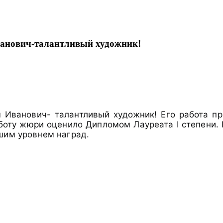
ванович-талантливый художник!
м Иванович- талантливый художник! Его работа п
аботу жюри оценило Дипломом Лауреата I степени.
шим уровнем наград.