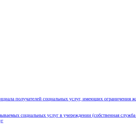
нциала получателей социальных услуг, имеющих ограничения ж
зываемых социальных услуг в учереждении (собственная служба
уг