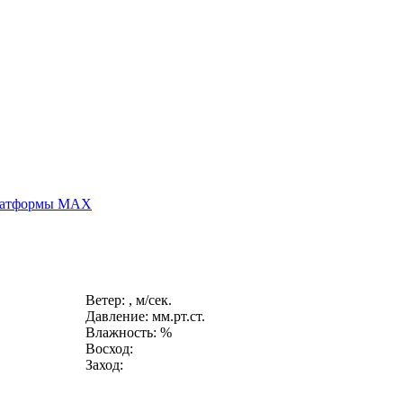
платформы MAX
Ветер: , м/сек.
Давление: мм.рт.ст.
Влажность: %
Восход:
Заход: