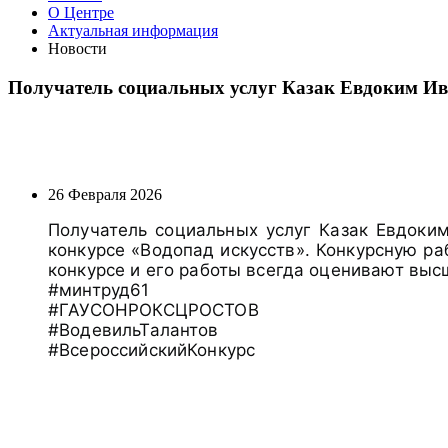
О Центре
Актуальная информация
Новости
Получатель социальных услуг Казак Евдоким И
26 Февраля 2026
Получатель социальных услуг Казак Евдоки
конкурсе «Водопад искусств». Конкурсную р
конкурсе и его работы всегда оценивают выс
#минтруд61
#ГАУСОНРОКСЦРОСТОВ
#ВодевильТалантов
#ВсероссийскийКонкурс