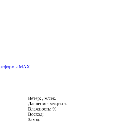
платформы MAX
Ветер: , м/сек.
Давление: мм.рт.ст.
Влажность: %
Восход:
Заход: