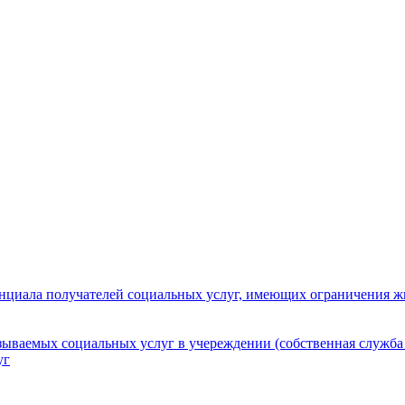
нциала получателей социальных услуг, имеющих ограничения ж
зываемых социальных услуг в учереждении (собственная служба
уг