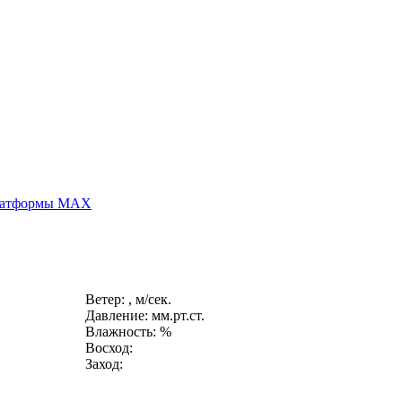
платформы MAX
Ветер: , м/сек.
Давление: мм.рт.ст.
Влажность: %
Восход:
Заход: