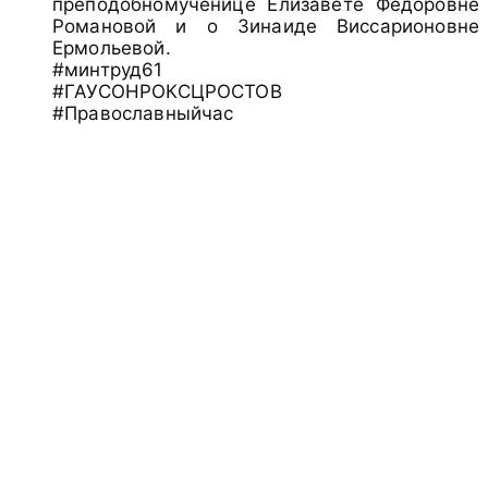
преподобномученице Елизавете Фёдоровне
Романовой и о Зинаиде Виссарионовне
Ермольевой.
#минтруд61
#ГАУСОНРОКСЦРОСТОВ
#Православныйчас