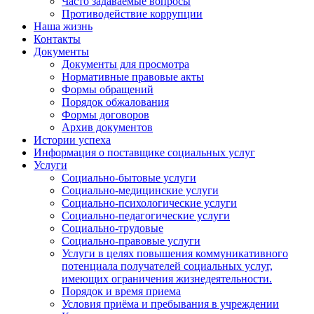
Часто задаваемые вопросы
Противодействие коррупции
Наша жизнь
Контакты
Документы
Документы для просмотра
Нормативные правовые акты
Формы обращений
Порядок обжалования
Формы договоров
Архив документов
Истории успеха
Информация о поставщике социальных услуг
Услуги
Социально-бытовые услуги
Социально-медицинские услуги
Социально-психологические услуги
Социально-педагогические услуги
Социально-трудовые
Социально-правовые услуги
Услуги в целях повышения коммуникативного
потенциала получателей социальных услуг,
имеющих ограничения жизнедеятельности.
Порядок и время приема
Условия приёма и пребывания в учреждении