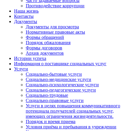
Часто задаваемые вопросы
Противодействие коррупции
Наша жизнь
Контакты
Документы
Документы для просмотра
Нормативные правовые акты
Формы обращений
Порядок обжалования
Формы договоров
Архив документов
Истории успеха
Информация о поставщике социальных услуг
Услуги
Социально-бытовые услуги
Социально-медицинские услуги
Социально-психологические услуги
Социально-педагогические услуги
Социально-трудовые
Социально-правовые услуги
Услуги в целях повышения коммуникативного
потенциала получателей социальных услуг,
имеющих ограничения жизнедеятельности.
Порядок и время приема
Условия приёма и пребывания в учреждении