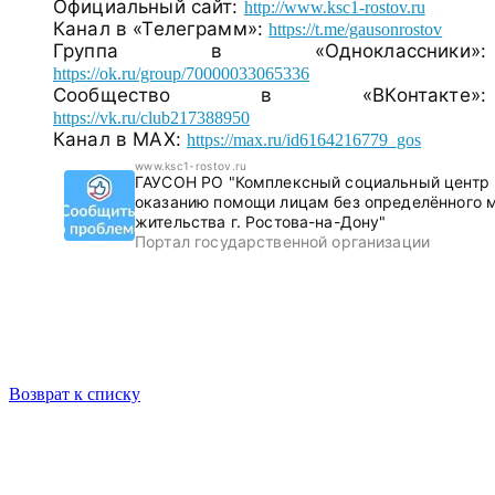
Официальный сайт:
http://www.ksc1-rostov.ru
Канал в «Телеграмм»:
https://t.me/gausonrostov
Группа в «Одноклассники»:
https://ok.ru/group/70000033065336
Сообщество в «ВКонтакте»:
https://vk.ru/club217388950
Канал в МАХ:
https://max.ru/id6164216779_gos
www.ksc1-rostov.ru
ГАУСОН РО "Комплексный социальный центр 
оказанию помощи лицам без определённого 
жительства г. Ростова-на-Дону"
Портал государственной организации
Возврат к списку