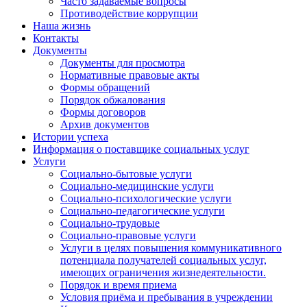
Часто задаваемые вопросы
Противодействие коррупции
Наша жизнь
Контакты
Документы
Документы для просмотра
Нормативные правовые акты
Формы обращений
Порядок обжалования
Формы договоров
Архив документов
Истории успеха
Информация о поставщике социальных услуг
Услуги
Социально-бытовые услуги
Социально-медицинские услуги
Социально-психологические услуги
Социально-педагогические услуги
Социально-трудовые
Социально-правовые услуги
Услуги в целях повышения коммуникативного
потенциала получателей социальных услуг,
имеющих ограничения жизнедеятельности.
Порядок и время приема
Условия приёма и пребывания в учреждении