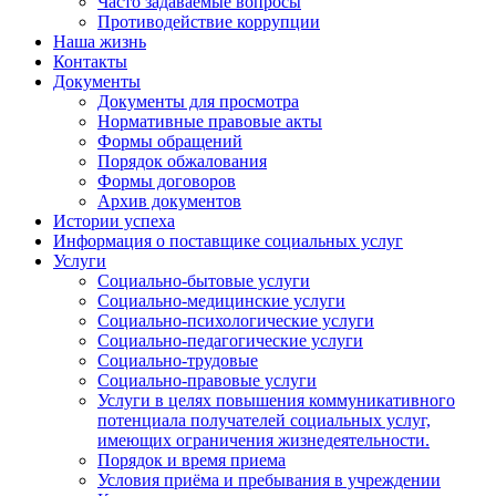
Часто задаваемые вопросы
Противодействие коррупции
Наша жизнь
Контакты
Документы
Документы для просмотра
Нормативные правовые акты
Формы обращений
Порядок обжалования
Формы договоров
Архив документов
Истории успеха
Информация о поставщике социальных услуг
Услуги
Социально-бытовые услуги
Социально-медицинские услуги
Социально-психологические услуги
Социально-педагогические услуги
Социально-трудовые
Социально-правовые услуги
Услуги в целях повышения коммуникативного
потенциала получателей социальных услуг,
имеющих ограничения жизнедеятельности.
Порядок и время приема
Условия приёма и пребывания в учреждении