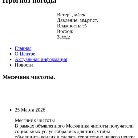
Прогноз погоды
Ветер: , м/сек.
Давление: мм.рт.ст.
Влажность: %
Восход:
Заход:
Главная
О Центре
Актуальная информация
Новости
Месячник чистоты.
25 Марта 2026
Месячник чистоты
В рамках объявленного Месячника чистоты получатели
социальных услуг собрались для того, чтобы
объединить усилия и сделать территорию нашего центра