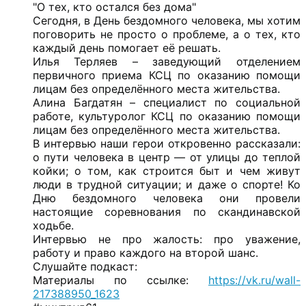
"О тех, кто остался без дома"
Сегодня, в День бездомного человека, мы хотим
поговорить не просто о проблеме, а о тех, кто
каждый день помогает её решать.
Илья Терляев – заведующий отделением
первичного приема КСЦ по оказанию помощи
лицам без определённого места жительства.
Алина Багдатян – специалист по социальной
работе, культуролог КСЦ по оказанию помощи
лицам без определённого места жительства.
В интервью наши герои откровенно рассказали:
о пути человека в центр — от улицы до теплой
койки;
о том, как строится быт и чем живут
люди в трудной ситуации;
и даже о спорте! Ко
Дню бездомного человека они провели
настоящие соревнования по скандинавской
ходьбе.
Интервью не про жалость: про уважение,
работу и право каждого на второй шанс.
Слушайте подкаст:
Материалы по ссылке:
https://vk.ru/wall-
217388950_1623