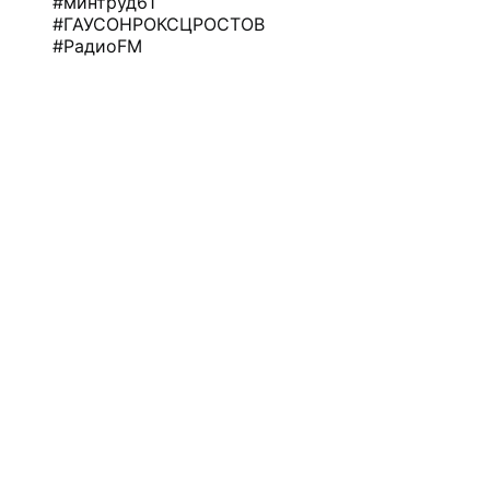
#минтруд61
#ГАУСОНРОКСЦРОСТОВ
#РадиоFM