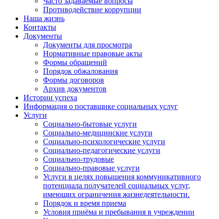
Часто задаваемые вопросы
Противодействие коррупции
Наша жизнь
Контакты
Документы
Документы для просмотра
Нормативные правовые акты
Формы обращений
Порядок обжалования
Формы договоров
Архив документов
Истории успеха
Информация о поставщике социальных услуг
Услуги
Социально-бытовые услуги
Социально-медицинские услуги
Социально-психологические услуги
Социально-педагогические услуги
Социально-трудовые
Социально-правовые услуги
Услуги в целях повышения коммуникативного
потенциала получателей социальных услуг,
имеющих ограничения жизнедеятельности.
Порядок и время приема
Условия приёма и пребывания в учреждении