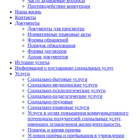
Часто задаваемые вопросы
Противодействие коррупции
Наша жизнь
Контакты
Документы
Документы для просмотра
Нормативные правовые акты
Формы обращений
Порядок обжалования
Формы договоров
Архив документов
Истории успеха
Информация о поставщике социальных услуг
Услуги
Социально-бытовые услуги
Социально-медицинские услуги
Социально-психологические услуги
Социально-педагогические услуги
Социально-трудовые
Социально-правовые услуги
Услуги в целях повышения коммуникативного
потенциала получателей социальных услуг,
имеющих ограничения жизнедеятельности.
Порядок и время приема
Условия приёма и пребывания в учреждении