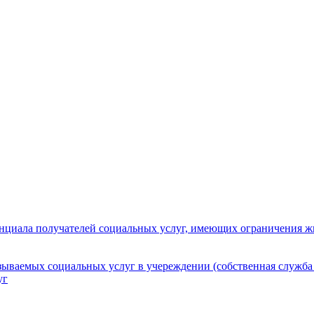
нциала получателей социальных услуг, имеющих ограничения ж
зываемых социальных услуг в учереждении (собственная служба
уг