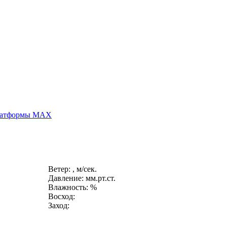
платформы MAX
Ветер: , м/сек.
Давление: мм.рт.ст.
Влажность: %
Восход:
Заход: