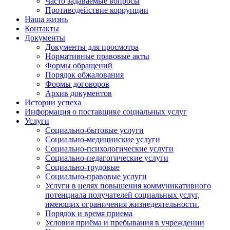
Часто задаваемые вопросы
Противодействие коррупции
Наша жизнь
Контакты
Документы
Документы для просмотра
Нормативные правовые акты
Формы обращений
Порядок обжалования
Формы договоров
Архив документов
Истории успеха
Информация о поставщике социальных услуг
Услуги
Социально-бытовые услуги
Социально-медицинские услуги
Социально-психологические услуги
Социально-педагогические услуги
Социально-трудовые
Социально-правовые услуги
Услуги в целях повышения коммуникативного
потенциала получателей социальных услуг,
имеющих ограничения жизнедеятельности.
Порядок и время приема
Условия приёма и пребывания в учреждении