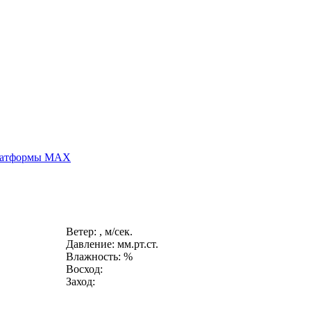
платформы MAX
Ветер: , м/сек.
Давление: мм.рт.ст.
Влажность: %
Восход:
Заход: