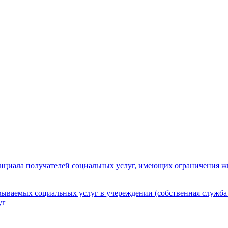
нциала получателей социальных услуг, имеющих ограничения ж
зываемых социальных услуг в учереждении (собственная служба
уг