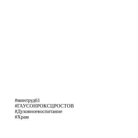
#минтруд61
#ГАУСОНРОКСЦРОСТОВ
#Духовноевоспитание
#Храм