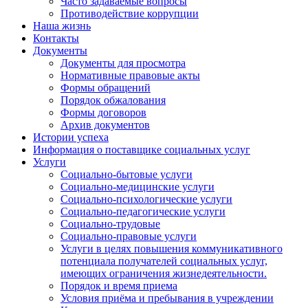
Часто задаваемые вопросы
Противодействие коррупции
Наша жизнь
Контакты
Документы
Документы для просмотра
Нормативные правовые акты
Формы обращений
Порядок обжалования
Формы договоров
Архив документов
Истории успеха
Информация о поставщике социальных услуг
Услуги
Социально-бытовые услуги
Социально-медицинские услуги
Социально-психологические услуги
Социально-педагогические услуги
Социально-трудовые
Социально-правовые услуги
Услуги в целях повышения коммуникативного
потенциала получателей социальных услуг,
имеющих ограничения жизнедеятельности.
Порядок и время приема
Условия приёма и пребывания в учреждении