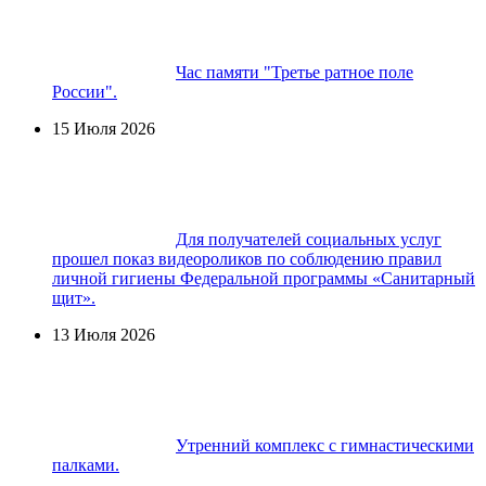
Час памяти "Третье ратное поле
России".
15 Июля 2026
Для получателей социальных услуг
прошел показ видеороликов по соблюдению правил
личной гигиены Федеральной программы «Санитарный
щит».
13 Июля 2026
Утренний комплекс с гимнастическими
палками.