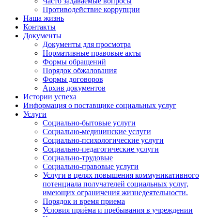
Часто задаваемые вопросы
Противодействие коррупции
Наша жизнь
Контакты
Документы
Документы для просмотра
Нормативные правовые акты
Формы обращений
Порядок обжалования
Формы договоров
Архив документов
Истории успеха
Информация о поставщике социальных услуг
Услуги
Социально-бытовые услуги
Социально-медицинские услуги
Социально-психологические услуги
Социально-педагогические услуги
Социально-трудовые
Социально-правовые услуги
Услуги в целях повышения коммуникативного
потенциала получателей социальных услуг,
имеющих ограничения жизнедеятельности.
Порядок и время приема
Условия приёма и пребывания в учреждении