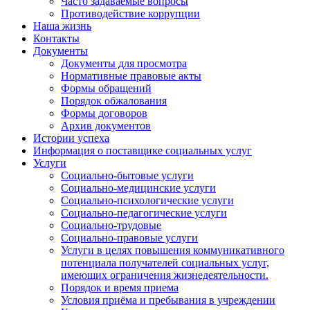
Часто задаваемые вопросы
Противодействие коррупции
Наша жизнь
Контакты
Документы
Документы для просмотра
Нормативные правовые акты
Формы обращений
Порядок обжалования
Формы договоров
Архив документов
Истории успеха
Информация о поставщике социальных услуг
Услуги
Социально-бытовые услуги
Социально-медицинские услуги
Социально-психологические услуги
Социально-педагогические услуги
Социально-трудовые
Социально-правовые услуги
Услуги в целях повышения коммуникативного
потенциала получателей социальных услуг,
имеющих ограничения жизнедеятельности.
Порядок и время приема
Условия приёма и пребывания в учреждении