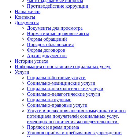
Часто задаваемые вопросы
Противодействие коррупции
Наша жизнь
Контакты
Документы
Документы для просмотра
Нормативные правовые акты
Формы обращений
Порядок обжалования
Формы договоров
Архив документов
Истории успеха
Информация о поставщике социальных услуг
Услуги
Социально-бытовые услуги
Социально-медицинские услуги
Социально-психологические услуги
Социально-педагогические услуги
Социально-трудовые
Социально-правовые услуги
Услуги в целях повышения коммуникативного
потенциала получателей социальных услуг,
имеющих ограничения жизнедеятельности.
Порядок и время приема
Условия приёма и пребывания в учреждении