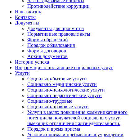
Часто задаваемые вопросы
Противодействие коррупции
Наша жизнь
Контакты
Документы
Документы для просмотра
Нормативные правовые акты
Формы обращений
Порядок обжалования
Формы договоров
Архив документов
Истории успеха
Информация о поставщике социальных услуг
Услуги
Социально-бытовые услуги
Социально-медицинские услуги
Социально-психологические услуги
Социально-педагогические услуги
Социально-трудовые
Социально-правовые услуги
Услуги в целях повышения коммуникативного
потенциала получателей социальных услуг,
имеющих ограничения жизнедеятельности.
Порядок и время приема
Условия приёма и пребывания в учреждении