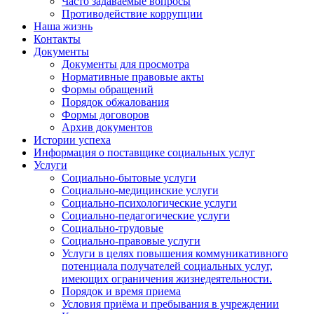
Часто задаваемые вопросы
Противодействие коррупции
Наша жизнь
Контакты
Документы
Документы для просмотра
Нормативные правовые акты
Формы обращений
Порядок обжалования
Формы договоров
Архив документов
Истории успеха
Информация о поставщике социальных услуг
Услуги
Социально-бытовые услуги
Социально-медицинские услуги
Социально-психологические услуги
Социально-педагогические услуги
Социально-трудовые
Социально-правовые услуги
Услуги в целях повышения коммуникативного
потенциала получателей социальных услуг,
имеющих ограничения жизнедеятельности.
Порядок и время приема
Условия приёма и пребывания в учреждении