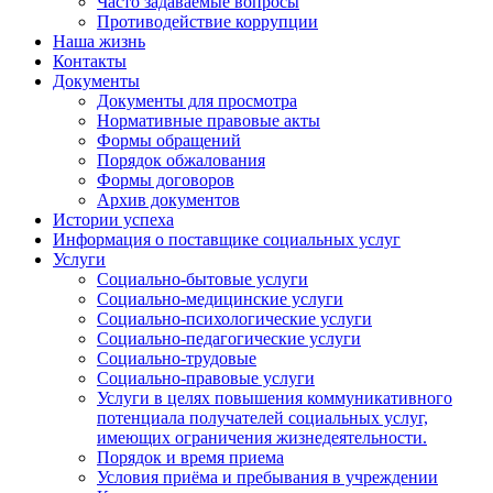
Часто задаваемые вопросы
Противодействие коррупции
Наша жизнь
Контакты
Документы
Документы для просмотра
Нормативные правовые акты
Формы обращений
Порядок обжалования
Формы договоров
Архив документов
Истории успеха
Информация о поставщике социальных услуг
Услуги
Социально-бытовые услуги
Социально-медицинские услуги
Социально-психологические услуги
Социально-педагогические услуги
Социально-трудовые
Социально-правовые услуги
Услуги в целях повышения коммуникативного
потенциала получателей социальных услуг,
имеющих ограничения жизнедеятельности.
Порядок и время приема
Условия приёма и пребывания в учреждении