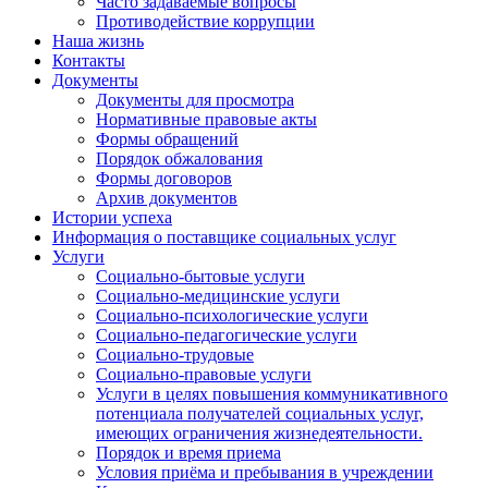
Часто задаваемые вопросы
Противодействие коррупции
Наша жизнь
Контакты
Документы
Документы для просмотра
Нормативные правовые акты
Формы обращений
Порядок обжалования
Формы договоров
Архив документов
Истории успеха
Информация о поставщике социальных услуг
Услуги
Социально-бытовые услуги
Социально-медицинские услуги
Социально-психологические услуги
Социально-педагогические услуги
Социально-трудовые
Социально-правовые услуги
Услуги в целях повышения коммуникативного
потенциала получателей социальных услуг,
имеющих ограничения жизнедеятельности.
Порядок и время приема
Условия приёма и пребывания в учреждении