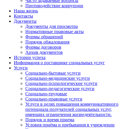
Часто задаваемые вопросы
Противодействие коррупции
Наша жизнь
Контакты
Документы
Документы для просмотра
Нормативные правовые акты
Формы обращений
Порядок обжалования
Формы договоров
Архив документов
Истории успеха
Информация о поставщике социальных услуг
Услуги
Социально-бытовые услуги
Социально-медицинские услуги
Социально-психологические услуги
Социально-педагогические услуги
Социально-трудовые
Социально-правовые услуги
Услуги в целях повышения коммуникативного
потенциала получателей социальных услуг,
имеющих ограничения жизнедеятельности.
Порядок и время приема
Условия приёма и пребывания в учреждении