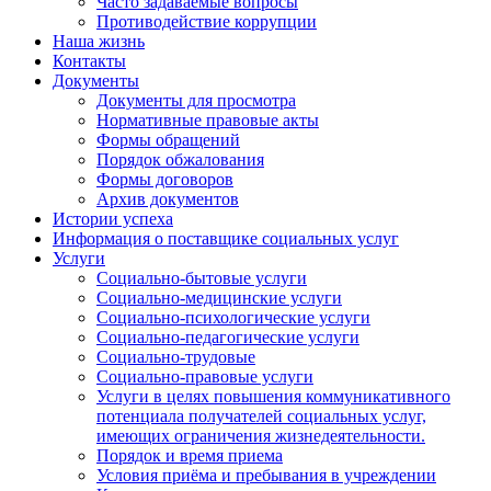
Часто задаваемые вопросы
Противодействие коррупции
Наша жизнь
Контакты
Документы
Документы для просмотра
Нормативные правовые акты
Формы обращений
Порядок обжалования
Формы договоров
Архив документов
Истории успеха
Информация о поставщике социальных услуг
Услуги
Социально-бытовые услуги
Социально-медицинские услуги
Социально-психологические услуги
Социально-педагогические услуги
Социально-трудовые
Социально-правовые услуги
Услуги в целях повышения коммуникативного
потенциала получателей социальных услуг,
имеющих ограничения жизнедеятельности.
Порядок и время приема
Условия приёма и пребывания в учреждении