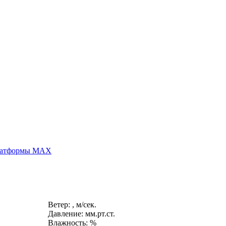
платформы MAX
Ветер: , м/сек.
Давление: мм.рт.ст.
Влажность: %