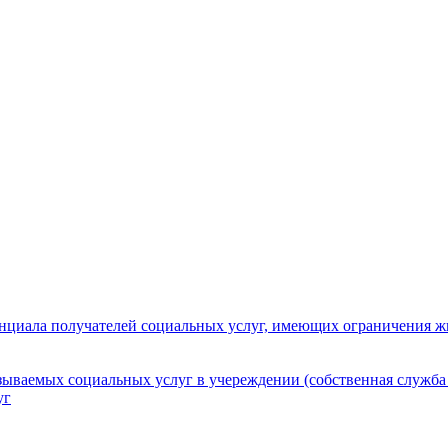
нциала получателей социальных услуг, имеющих ограничения ж
зываемых социальных услуг в учереждении (собственная служба
уг