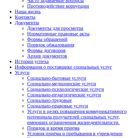
Часто задаваемые вопросы
Противодействие коррупции
Наша жизнь
Контакты
Документы
Документы для просмотра
Нормативные правовые акты
Формы обращений
Порядок обжалования
Формы договоров
Архив документов
Истории успеха
Информация о поставщике социальных услуг
Услуги
Социально-бытовые услуги
Социально-медицинские услуги
Социально-психологические услуги
Социально-педагогические услуги
Социально-трудовые
Социально-правовые услуги
Услуги в целях повышения коммуникативного
потенциала получателей социальных услуг,
имеющих ограничения жизнедеятельности.
Порядок и время приема
Условия приёма и пребывания в учреждении