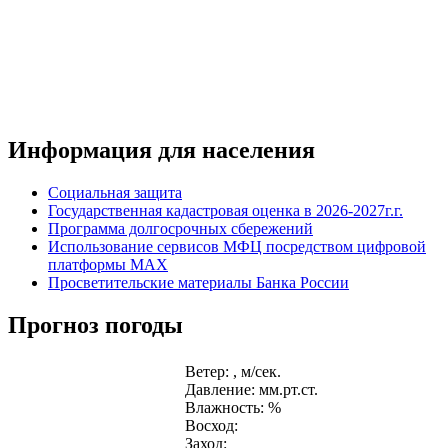
Информация для населения
Социальная защита
Государственная кадастровая оценка в 2026-2027г.г.
Программа долгосрочных сбережений
Использование сервисов МФЦ посредством цифровой
платформы MAX
Просветительские материалы Банка России
Прогноз погоды
Ветер: , м/сек.
Давление: мм.рт.ст.
Влажность: %
Восход:
Заход: