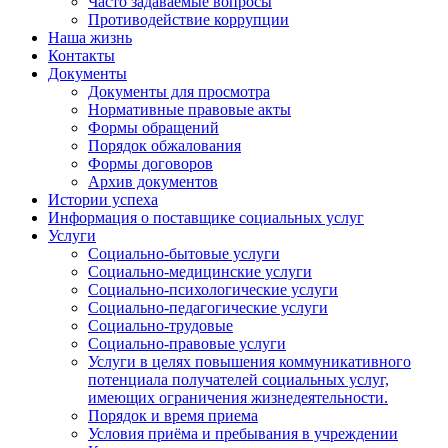
Часто задаваемые вопросы
Противодействие коррупции
Наша жизнь
Контакты
Документы
Документы для просмотра
Нормативные правовые акты
Формы обращений
Порядок обжалования
Формы договоров
Архив документов
Истории успеха
Информация о поставщике социальных услуг
Услуги
Социально-бытовые услуги
Социально-медицинские услуги
Социально-психологические услуги
Социально-педагогические услуги
Социально-трудовые
Социально-правовые услуги
Услуги в целях повышения коммуникативного
потенциала получателей социальных услуг,
имеющих ограничения жизнедеятельности.
Порядок и время приема
Условия приёма и пребывания в учреждении