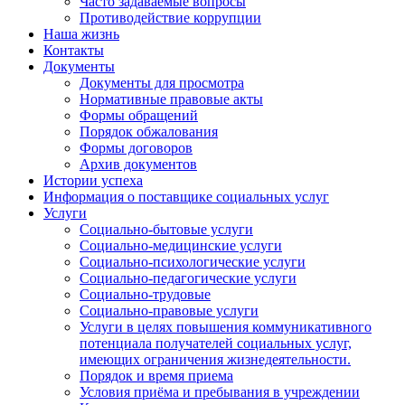
Часто задаваемые вопросы
Противодействие коррупции
Наша жизнь
Контакты
Документы
Документы для просмотра
Нормативные правовые акты
Формы обращений
Порядок обжалования
Формы договоров
Архив документов
Истории успеха
Информация о поставщике социальных услуг
Услуги
Социально-бытовые услуги
Социально-медицинские услуги
Социально-психологические услуги
Социально-педагогические услуги
Социально-трудовые
Социально-правовые услуги
Услуги в целях повышения коммуникативного
потенциала получателей социальных услуг,
имеющих ограничения жизнедеятельности.
Порядок и время приема
Условия приёма и пребывания в учреждении