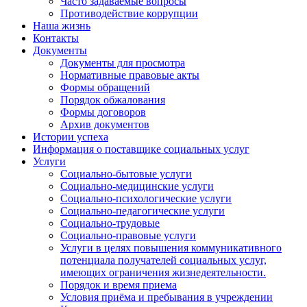
Часто задаваемые вопросы
Противодействие коррупции
Наша жизнь
Контакты
Документы
Документы для просмотра
Нормативные правовые акты
Формы обращений
Порядок обжалования
Формы договоров
Архив документов
Истории успеха
Информация о поставщике социальных услуг
Услуги
Социально-бытовые услуги
Социально-медицинские услуги
Социально-психологические услуги
Социально-педагогические услуги
Социально-трудовые
Социально-правовые услуги
Услуги в целях повышения коммуникативного
потенциала получателей социальных услуг,
имеющих ограничения жизнедеятельности.
Порядок и время приема
Условия приёма и пребывания в учреждении