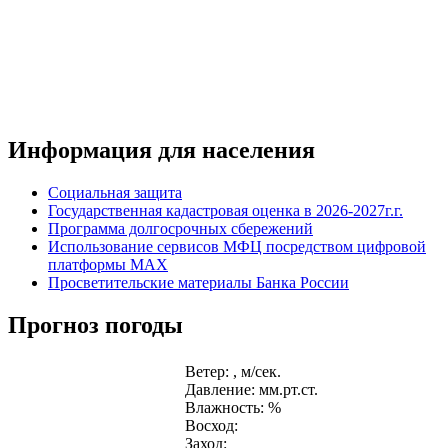
Информация для населения
Социальная защита
Государственная кадастровая оценка в 2026-2027г.г.
Программа долгосрочных сбережений
Использование сервисов МФЦ посредством цифровой
платформы MAX
Просветительские материалы Банка России
Прогноз погоды
Ветер: , м/сек.
Давление: мм.рт.ст.
Влажность: %
Восход:
Заход: